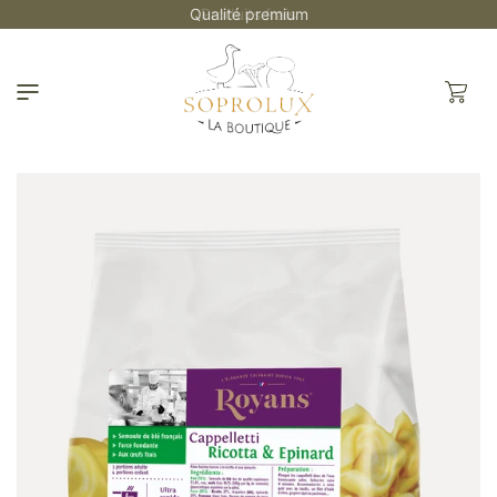
et
Qualité premium
passer
au
contenu
Panier