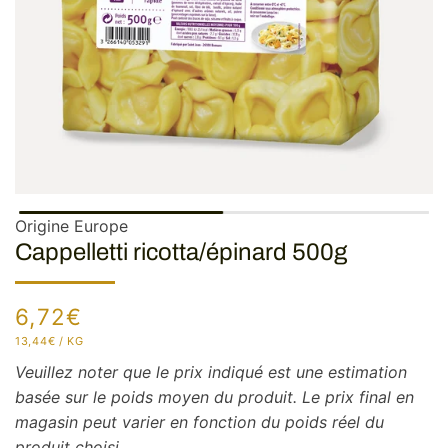
Origine Europe
Cappelletti ricotta/épinard 500g
Prix
6,72€
habituel
PRIX
PAR
13,44€
/
KG
UNITAIRE
Veuillez noter que le prix indiqué est une estimation
basée sur le poids moyen du produit. Le prix final en
magasin peut varier en fonction du poids réel du
produit choisi.