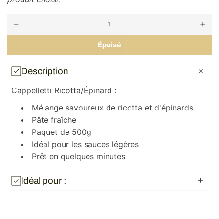
Réduire
Augm
la
la
quantité
quanti
Épuisé
de
de
Cappelletti
Cappel
ricotta/
ricott
Description
épinard
épina
500g
500g
Cappelletti Ricotta/Épinard :
Mélange savoureux de ricotta et d'épinards
Pâte fraîche
Paquet de 500g
Idéal pour les sauces légères
Prêt en quelques minutes
Idéal pour :