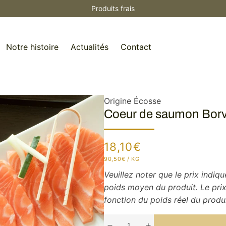
Qualité premium
Notre histoire
Actualités
Contact
Origine Écosse
Coeur de saumon Borv
Prix
18,10€
habituel
PRIX
PAR
90,50€
/
KG
UNITAIRE
Veuillez noter que le prix indiq
poids moyen du produit. Le prix
fonction du poids réel du produi