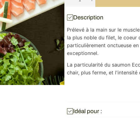
Réduire
Augmenter
la
la
quantité
quantité
de
de
Description
Coeur
Coeur
de
de
Prélevé à la main sur le muscle
saumon
saumon
Borvo
Borvo
la plus noble du filet, le coeur 
(200g)
(200g)
particulièrement onctueuse en 
exceptionnel.
La particularité du saumon Eco
chair, plus ferme, et l'intensit
Idéal pour :