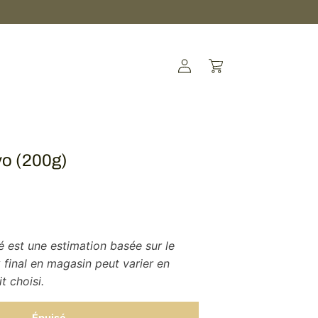
Connexion
Panier
o (200g)
ué est une estimation basée sur le
 final en magasin peut varier en
t choisi.
Épuisé