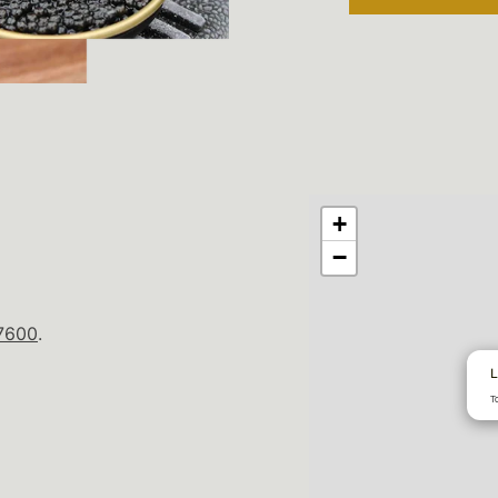
+
−
67600
.
L
T