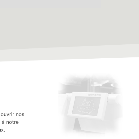
Leaflet
|
©
Stadia Maps
©
OpenMapTiles
©
OpenStreetMap
contributors
ouvrir nos
 à notre
ux.