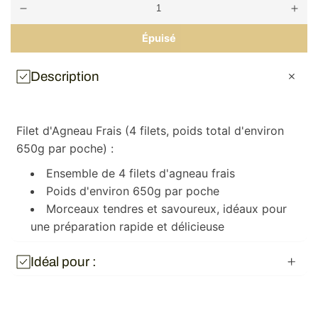
Réduire
Augm
la
la
quantité
quanti
Épuisé
de
de
Filet
Filet
d&#39;agneau
d&#39
Description
frais
frais
Filet d'Agneau Frais (4 filets, poids total d'environ
650g par poche) :
Ensemble de 4 filets d'agneau frais
Poids d'environ 650g par poche
Morceaux tendres et savoureux, idéaux pour
une préparation rapide et délicieuse
Idéal pour :