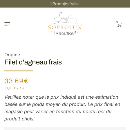
et
Qualité premium
passer
au
contenu
Panier
Origine
Filet d'agneau frais
Prix
33,69€
habituel
PRIX
PAR
51,83€
/
KG
UNITAIRE
Veuillez noter que le prix indiqué est une estimation
basée sur le poids moyen du produit. Le prix final en
magasin peut varier en fonction du poids réel du
produit choisi.