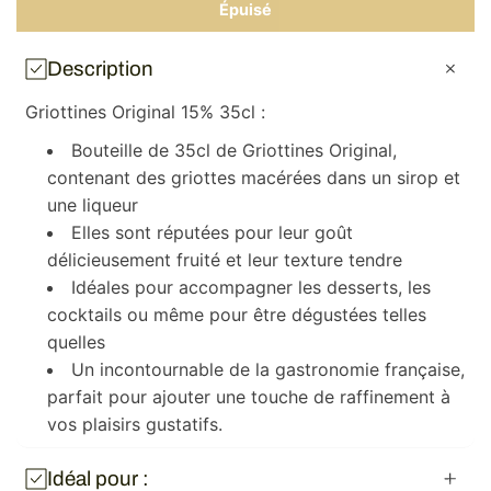
quantité
quanti
Épuisé
de
de
Griottines
Griott
Original
Origin
Description
15%
15%
35cl
35cl
Griottines Original 15% 35cl :
Bouteille de 35cl de Griottines Original,
contenant des griottes macérées dans un sirop et
une liqueur
Elles sont réputées pour leur goût
délicieusement fruité et leur texture tendre
Idéales pour accompagner les desserts, les
cocktails ou même pour être dégustées telles
quelles
Un incontournable de la gastronomie française,
parfait pour ajouter une touche de raffinement à
vos plaisirs gustatifs.
Idéal pour :