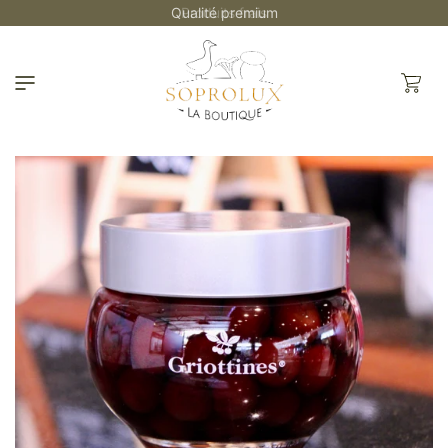
et
Qualité premium
passer
au
contenu
Panier