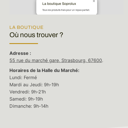
×
La boutique Soprolux
Tous les produits frais pour un repas parfait.
LA BOUTIQUE
Où nous trouver ?
Adresse :
55 rue du marché gare, Strasbourg, 67600
.
Horaires de la Halle du Marché:
Lundi: Fermé
Mardi au Jeudi: 9h-19h
Vendredi: 9h-21h
Samedi: 9h-19h
Leaflet
|
©
Stadia Maps
©
OpenMapTiles
©
OpenStreetMap
contributors
Dimanche: 9h-14h