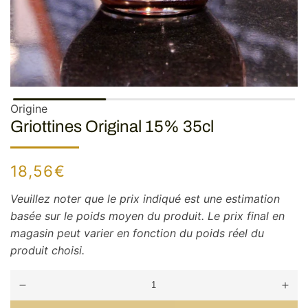
Origine
Griottines Original 15% 35cl
Prix
18,56€
habituel
Veuillez noter que le prix indiqué est une estimation
basée sur le poids moyen du produit. Le prix final en
magasin peut varier en fonction du poids réel du
produit choisi.
Réduire
Augm
la
la