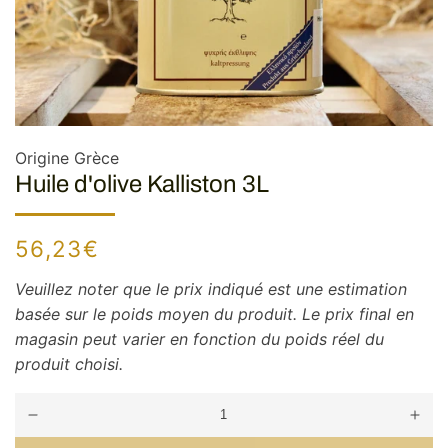
Origine Grèce
Huile d'olive Kalliston 3L
Prix
56,23€
habituel
Veuillez noter que le prix indiqué est une estimation
basée sur le poids moyen du produit. Le prix final en
magasin peut varier en fonction du poids réel du
produit choisi.
Réduire
Augm
la
la