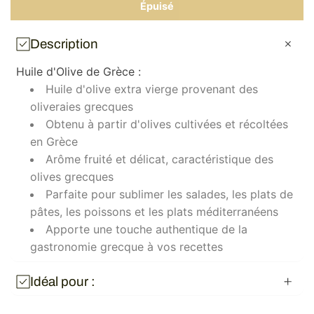
quantité
quanti
Épuisé
de
de
Huile
Huile
d&#39;olive
d&#39
Description
Kalliston
Kallis
3L
3L
Huile d'Olive de Grèce :
Huile d'olive extra vierge provenant des
oliveraies grecques
Obtenu à partir d'olives cultivées et récoltées
en Grèce
Arôme fruité et délicat, caractéristique des
olives grecques
Parfaite pour sublimer les salades, les plats de
pâtes, les poissons et les plats méditerranéens
Apporte une touche authentique de la
gastronomie grecque à vos recettes
Idéal pour :