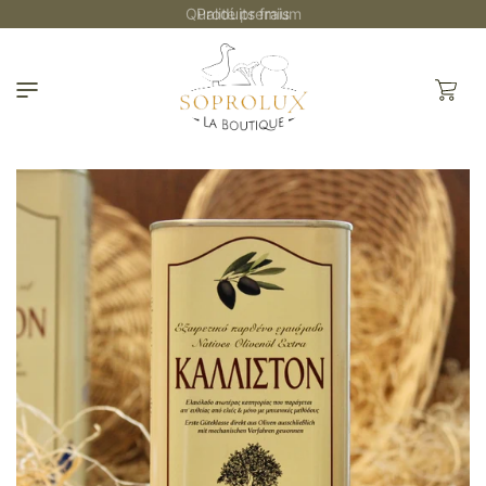
et
Qualité premium
passer
au
contenu
Panier