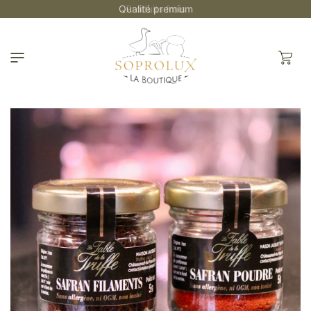
et
Qualité premium
passer
au
contenu
Panier